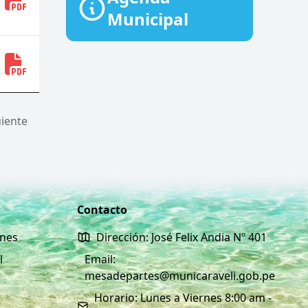
Municipal
uiente
Contacto
ones
Dirección: José Felix Andia Nº 401
l
Email:
mesadepartes@municaraveli.gob.pe
Horario: Lunes a Viernes 8:00 am -