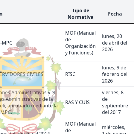
Tipo de
n
Fecha
Normativa
MOF (Manual
lunes, 20
de
6-MPC
de abril del
Organización
2026
y Funciones)
lunes, 9 de
RVIDORES CIVILES
RISC
febrero del
2026
nes Administrativas y el
viernes, 8
s Administrativas de la
de
RAS Y CUIS
elí, aprobado mediante la
septiembre
-MPC.
del 2017
MOF (Manual
miércoles,
de
es del año fiscal 2014.
1 de enero