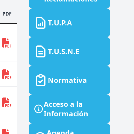
PDF
T.U.P.A
T.U.S.N.E
Normativa
Acceso a la
Información
Agenda