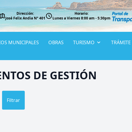
Dirección:
Horario:
José Felix Andia Nº 401
Lunes a Viernes 8:00 am - 5:30pm
IOS MUNICIPALES
OBRAS
TURISMO
TRÁMITE
NTOS DE GESTIÓN
Filtrar