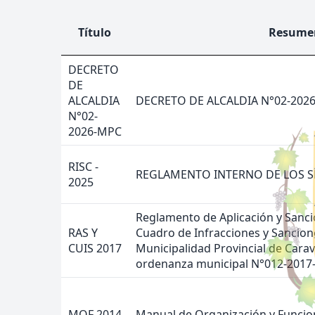
Título
Resume
DECRETO
DE
ALCALDIA
DECRETO DE ALCALDIA N°02-202
N°02-
2026-MPC
RISC -
REGLAMENTO INTERNO DE LOS SE
2025
Reglamento de Aplicación y Sancio
RAS Y
Cuadro de Infracciones y Sancione
CUIS 2017
Municipalidad Provincial de Carav
ordenanza municipal N°012-2017
MOF 2014
Manual de Organización y Funcion