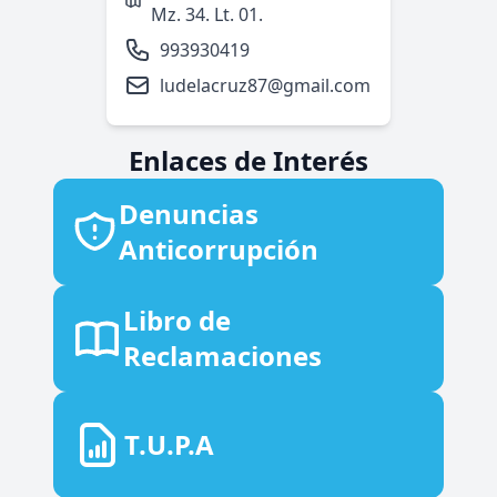
Mz. 34. Lt. 01.
993930419
ludelacruz87@gmail.com
Enlaces de Interés
Denuncias
Anticorrupción
Libro de
Reclamaciones
T.U.P.A