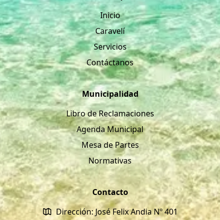
Inicio
Caravelí
Servicios
Contáctanos
Municipalidad
Libro de Reclamaciones
Agenda Municipal
Mesa de Partes
Normativas
Contacto
Dirección: José Felix Andia Nº 401