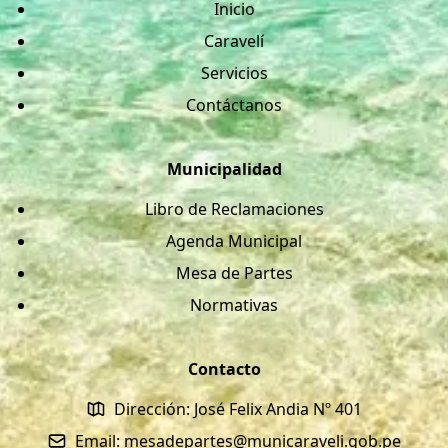
Inicio
Caravelí
Servicios
Contáctanos
Municipalidad
Libro de Reclamaciones
Agenda Municipal
Mesa de Partes
Normativas
Contacto
Dirección: José Felix Andia Nº 401
Email: mesadepartes@municaraveli.gob.pe