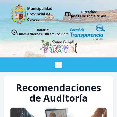
Municipalidad
Dirección:
Provincial de
José Felix Andia Nº 401
Caravelí
Horario:
Lunes a Viernes 8:00 am - 5:30pm
Recomendaciones
de Auditoría