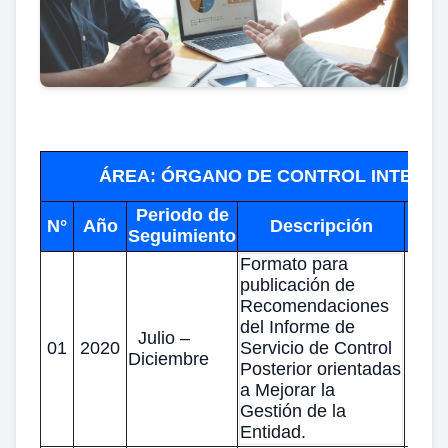
ÁREA: ÓRGANO DE CONTROL INTERN
Periodo de
N°
Año
Descripción
Des
Seguimiento
Formato para
publicación de
Recomendaciones
del Informe de
Julio –
01
2020
Servicio de Control
Diciembre
Posterior orientadas
a Mejorar la
Gestión de la
Entidad.