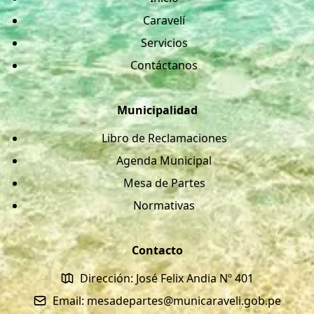
Caravelí
Servicios
Contáctanos
Municipalidad
Libro de Reclamaciones
Agenda Municipal
Mesa de Partes
Normativas
Contacto
Dirección: José Felix Andia Nº 401
Email: mesadepartes@municaraveli.gob.pe