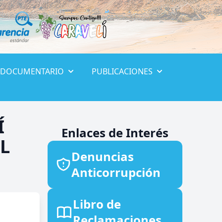
 DOCUMENTARIO
PUBLICACIONES
Í
Enlaces de Interés
L
Denuncias
Anticorrupción
Libro de
Reclamaciones