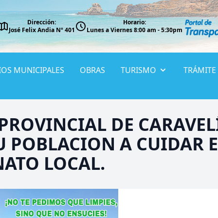
Dirección:
Horario:
José Felix Andia Nº 401
Lunes a Viernes 8:00 am - 5:30pm
IOS MUNICIPALES
OBRAS
TURISMO
TRÁMITE
PROVINCIAL DE CARAVEL
U POBLACION A CUIDAR E
ATO LOCAL.