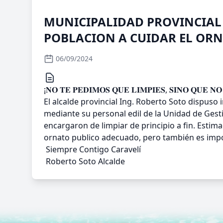
MUNICIPALIDAD PROVINCIAL 
POBLACION A CUIDAR EL ORN
06/09/2024
¡𝐍𝐎 𝐓𝐄 𝐏𝐄𝐃𝐈𝐌𝐎𝐒 𝐐𝐔𝐄 𝐋𝐈𝐌𝐏𝐈𝐄𝐒, 𝐒𝐈𝐍𝐎 𝐐
El alcalde provincial Ing. Roberto Soto dispuso
mediante su personal edil de la Unidad de Ges
encargaron de limpiar de principio a fin. Est
ornato publico adecuado, pero también es impo
Siempre Contigo Caravelí
Roberto Soto Alcalde