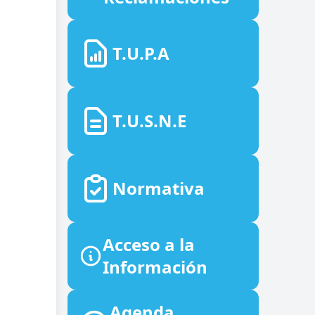
T.U.P.A
T.U.S.N.E
Normativa
Acceso a la
Información
Agenda