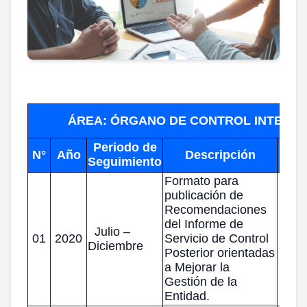
ÁREA: ÓRGANO DE CONTROL INTERN
Periodo de
N°
Año
Descripción
Des
Seguimiento
Formato para
publicación de
Recomendaciones
del Informe de
Julio –
01
2020
Servicio de Control
Diciembre
Posterior orientadas
a Mejorar la
Gestión de la
Entidad.