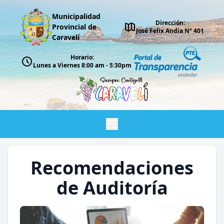
Municipalidad
Dirección:
Provincial de
José Felix Andia Nº 401
Caravelí
Horario:
Lunes a Viernes 8:00 am - 5:30pm
Recomendaciones
de Auditoría