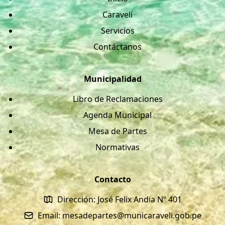
Caravelí
Servicios
Contáctanos
Municipalidad
Libro de Reclamaciones
Agenda Municipal
Mesa de Partes
Normativas
Contacto
Dirección: José Felix Andia Nº 401
Email: mesadepartes@municaraveli.gob.pe